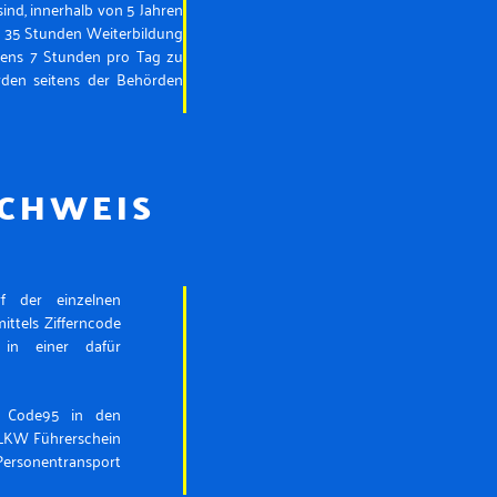
nd, innerhalb von 5 Jahren
e 35 Stunden Weiterbildung
stens 7 Stunden pro Tag zu
rden seitens der Behörden
CHWEIS
f der einzelnen
ttels Zifferncode
 in einer dafür
U Code95 in den
r LKW Führerschein
ersonentransport