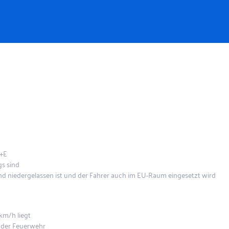
C+E
s sind
nd niedergelassen ist und der Fahrer auch im EU-Raum eingesetzt wird
km/h liegt
d der Feuerwehr