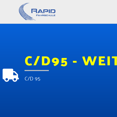
C/D95 - WE
C/d 95