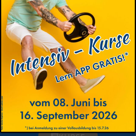
Jetzt schnell anmelden und einen Platz
sichern
STANDORTE
Hütteldorfer Str. 90, 1140 Wien
+43 (01) 9821372
office@fahrschule-rapid.at
Linzer Str. 268, 1140 Wien
+43 (01) 9149675
linzerstr@fahrschule-rapid.at
ONLINE-ANMELDUNG